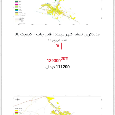
جدیدترین نقشه شهر میمند | قابل چاپ + کیفیت بالا
تعداد فروش : 5
20%
139000
ه سبد خرید
111200 تومان