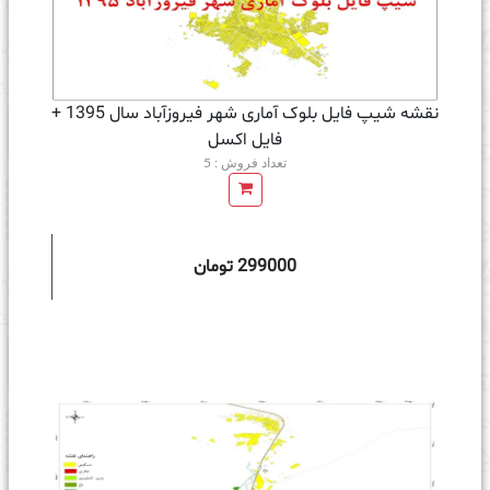
نقشه شیپ فایل بلوک آماری شهر فیروزآباد سال 1395 +
فايل اكسل
تعداد فروش : 5
299000 تومان
ه سبد خرید