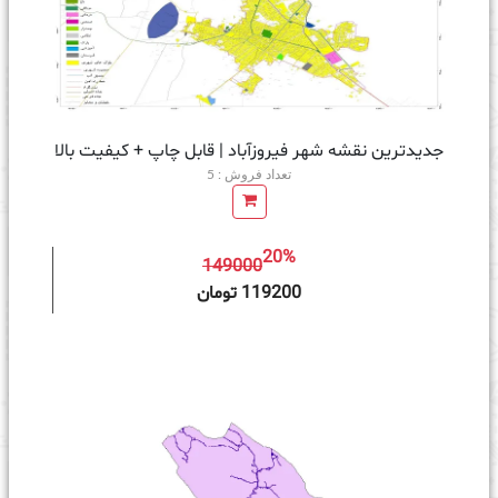
جدیدترین نقشه شهر فیروزآباد | قابل چاپ + کیفیت بالا
تعداد فروش : 5
20%
149000
ه سبد خرید
119200 تومان