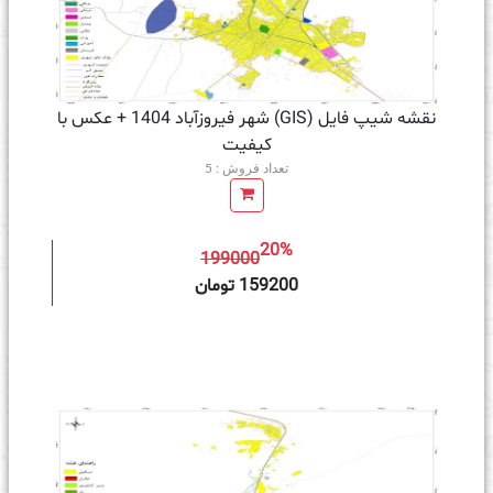
نقشه شیپ فایل (GIS) شهر فیروزآباد 1404 + عکس با
کیفیت
تعداد فروش : 5
20%
199000
ه سبد خرید
159200 تومان