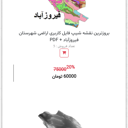
بروزترین نقشه شیپ فایل کاربری اراضی شهرستان
فیروزآباد + PDF
تعداد فروش : 5
20%
75000
ه سبد خرید
60000 تومان