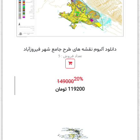
دانلود آلبوم نقشه های طرح جامع شهر فیروزآباد
تعداد فروش : 5
20%
149000
ه سبد خرید
119200 تومان