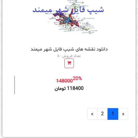
دانلود نقشه های شیپ فایل شهر میمند
تعداد فروش : 6
20%
148000
ه سبد خرید
118400 تومان
»
2
1
«