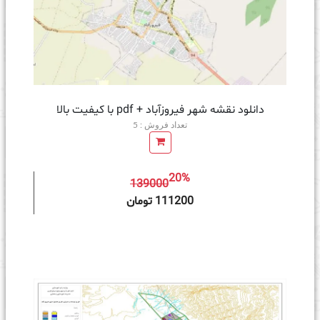
دانلود نقشه شهر فیروزآباد + pdf با کیفیت بالا
تعداد فروش : 5
20%
139000
ه سبد خرید
111200 تومان