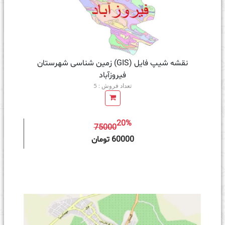
نقشه شیپ فایل (GIS) زمین‌ شناسی شهرستان
فیروزآباد
تعداد فروش : 5
20%
75000
ه سبد خرید
60000 تومان