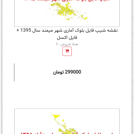
نقشه شیپ فایل بلوک آماری شهر میمند سال 1395 +
فايل اكسل
تعداد فروش : 5
299000 تومان
ه سبد خرید