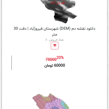
دانلود نقشه دم (DEM) شهرستان فیروزآباد | دقت 30
متر
تعداد فروش : 5
20%
75000
ه سبد خرید
60000 تومان