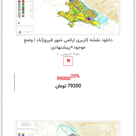
دانلود نقشه کاربری اراضی شهر فیروزآباد | وضع
موجود+پیشنهادی
تعداد فروش : 7
20%
99000
ه سبد خرید
79200 تومان