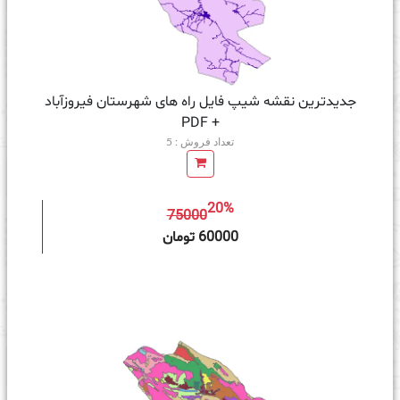
جدیدترین نقشه شیپ فایل راه های شهرستان فیروزآباد
+ PDF
تعداد فروش : 5
20%
75000
ه سبد خرید
60000 تومان