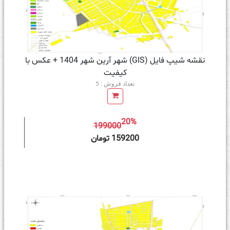
نقشه شیپ فایل (GIS) شهر آرین شهر 1404 + عکس با
کیفیت
تعداد فروش : 5
20%
199000
ه سبد خرید
159200 تومان