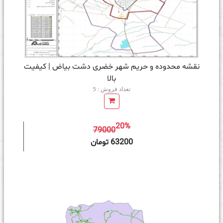
نقشه محدوده و حریم شهر خضری دشت بیاض | کیفیت
بالا
تعداد فروش : 5
20%
79000
ه سبد خرید
63200 تومان