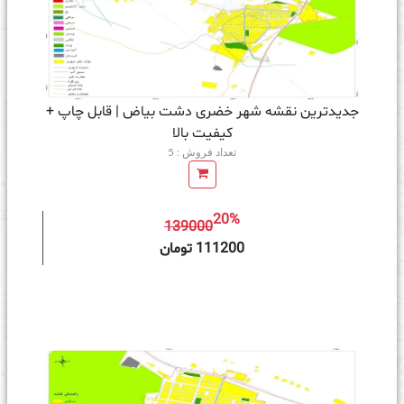
جدیدترین نقشه شهر خضری دشت بیاض | قابل چاپ +
کیفیت بالا
تعداد فروش : 5
20%
139000
ه سبد خرید
111200 تومان