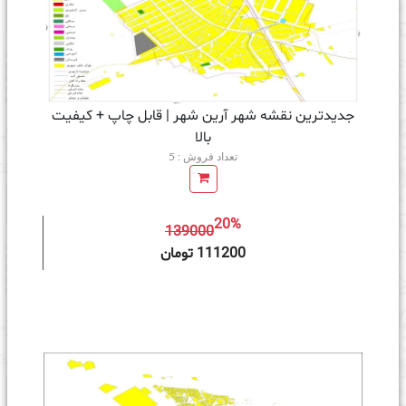
جدیدترین نقشه شهر آرین شهر | قابل چاپ + کیفیت
بالا
تعداد فروش : 5
20%
139000
ه سبد خرید
111200 تومان