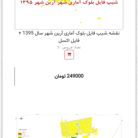
نقشه شیپ فایل بلوک آماری آرین شهر سال 1395 +
فايل اكسل
تعداد فروش : 5
249000 تومان
ه سبد خرید