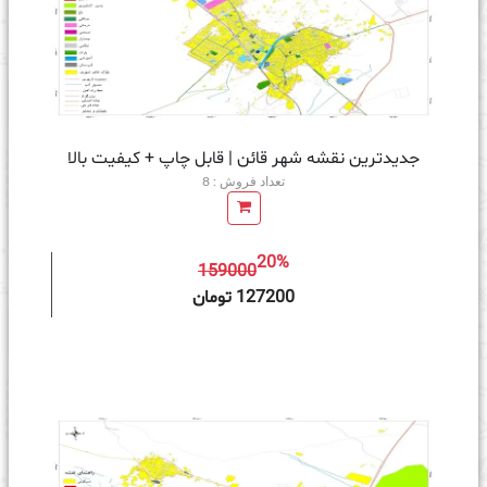
جدیدترین نقشه شهر قائن | قابل چاپ + کیفیت بالا
تعداد فروش : 8
20%
159000
ه سبد خرید
127200 تومان