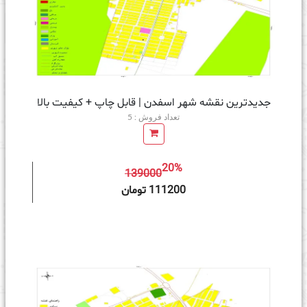
جدیدترین نقشه شهر اسفدن | قابل چاپ + کیفیت بالا
تعداد فروش : 5
20%
139000
ه سبد خرید
111200 تومان