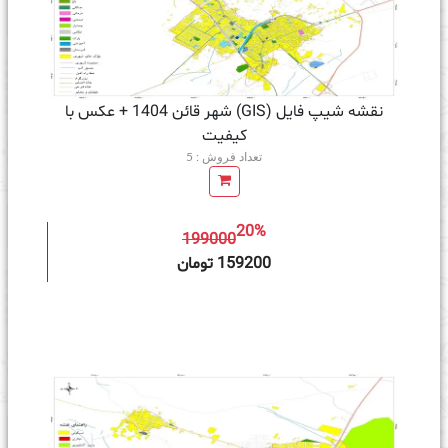
نقشه شیپ فایل (GIS) شهر قائن 1404 + عکس با
کیفیت
تعداد فروش : 5
20%
199000
ه سبد خرید
159200 تومان