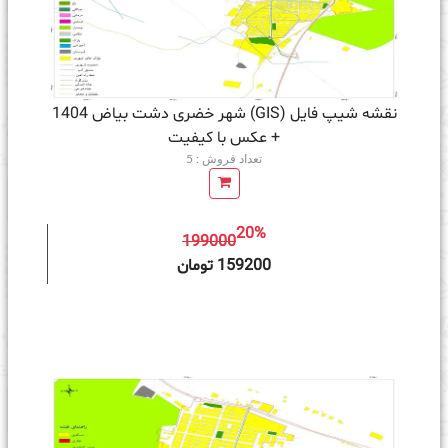
نقشه شیپ فایل (GIS) شهر خضری دشت بیاض 1404
+ عکس با کیفیت
تعداد فروش : 5
20%
199000
ه سبد خرید
159200 تومان