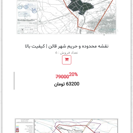
نقشه محدوده و حریم شهر قائن | کیفیت بالا
تعداد فروش : 6
20%
79000
ه سبد خرید
63200 تومان