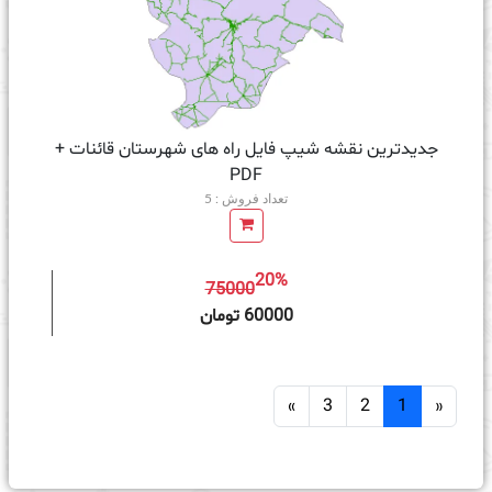
جدیدترین نقشه شیپ فایل راه های شهرستان قائنات +
PDF
تعداد فروش : 5
20%
75000
ه سبد خرید
60000 تومان
»
3
2
1
«