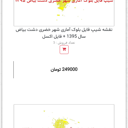
نقشه شیپ فایل بلوک آماری شهر خضری دشت بیاض
سال 1395 + فايل اكسل
تعداد فروش : 5
249000 تومان
ه سبد خرید