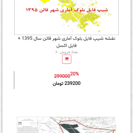
نقشه شیپ فایل بلوک آماری شهر قائن سال 1395 +
فايل اكسل
تعداد فروش : 5
20%
299000
ه سبد خرید
239200 تومان