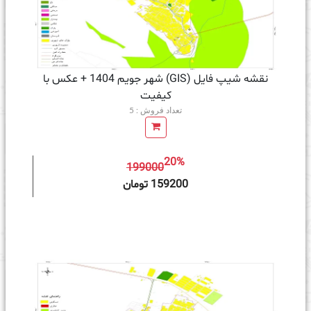
نقشه شیپ فایل (GIS) شهر جویم 1404 + عکس با
کیفیت
تعداد فروش : 5
20%
199000
ه سبد خرید
159200 تومان