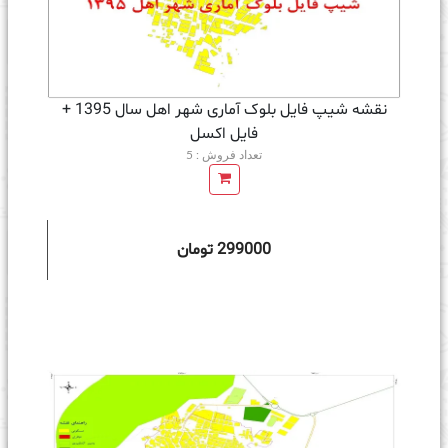
نقشه شیپ فایل بلوک آماری شهر اهل سال 1395 +
فايل اكسل
تعداد فروش : 5
299000 تومان
ه سبد خرید