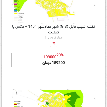
نقشه شیپ فایل (GIS) شهر عمادشهر 1404 + عکس با
کیفیت
تعداد فروش : 5
20%
199000
ه سبد خرید
159200 تومان