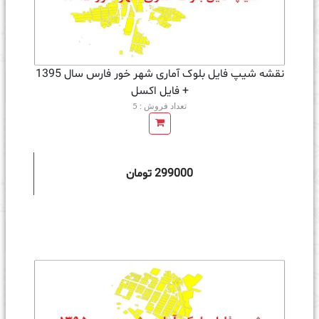
نقشه شیپ فایل بلوک آماری شهر خور فارس سال 1395
+ فايل اكسل
تعداد فروش : 5
299000 تومان
ه سبد خرید