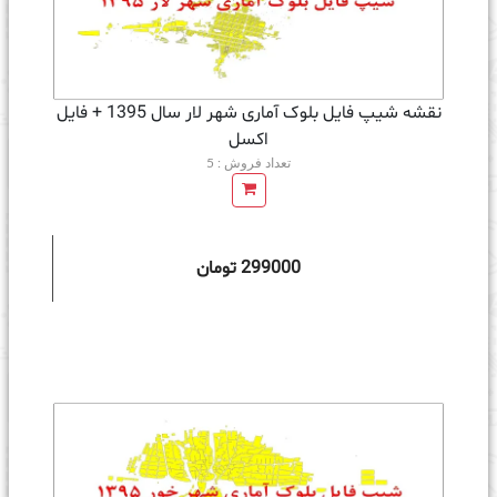
نقشه شیپ فایل بلوک آماری شهر لار سال 1395 + فايل
اكسل
تعداد فروش : 5
299000 تومان
ه سبد خرید