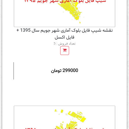
نقشه شیپ فایل بلوک آماری شهر جویم سال 1395 +
فايل اكسل
تعداد فروش : 5
299000 تومان
ه سبد خرید