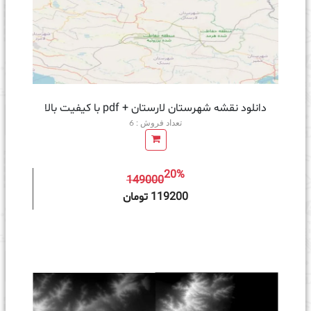
دانلود نقشه شهرستان لارستان + pdf با کیفیت بالا
تعداد فروش : 6
20%
149000
ه سبد خرید
119200 تومان