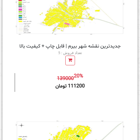
جدیدترین نقشه شهر بیرم | قابل چاپ + کیفیت بالا
تعداد فروش : 5
20%
139000
ه سبد خرید
111200 تومان