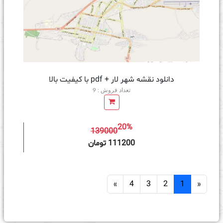
دانلود نقشه شهر لار + pdf با کیفیت بالا
تعداد فروش : 9
20%
139000
ه سبد خرید
111200 تومان
»
4
3
2
1
«