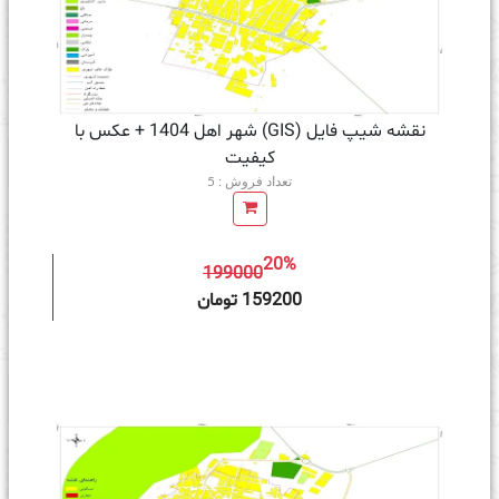
نقشه شیپ فایل (GIS) شهر اهل 1404 + عکس با
کیفیت
تعداد فروش : 5
20%
199000
ه سبد خرید
159200 تومان