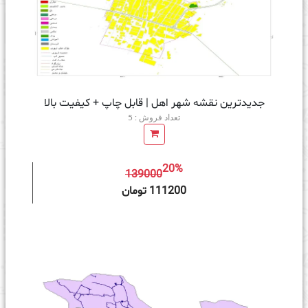
جدیدترین نقشه شهر اهل | قابل چاپ + کیفیت بالا
تعداد فروش : 5
20%
139000
ه سبد خرید
111200 تومان