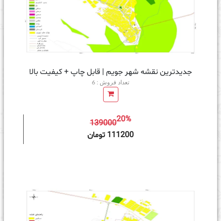
جدیدترین نقشه شهر جویم | قابل چاپ + کیفیت بالا
تعداد فروش : 6
20%
139000
ه سبد خرید
111200 تومان