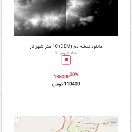
دانلود نقشه دم (DEM) 10 متر شهر لار
تعداد فروش : 5
20%
138000
ه سبد خرید
110400 تومان