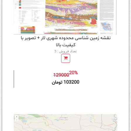
نقشه زمین‌ شناسی محدوده شهری لار + تصویر با
کیفیت بالا
تعداد فروش : 5
20%
129000
ه سبد خرید
103200 تومان