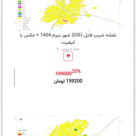
نقشه شیپ فایل (GIS) شهر بیرم 1404 + عکس با
کیفیت
تعداد فروش : 5
20%
199000
ه سبد خرید
159200 تومان