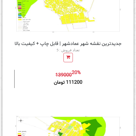
جدیدترین نقشه شهر عمادشهر | قابل چاپ + کیفیت بالا
تعداد فروش : 5
20%
139000
ه سبد خرید
111200 تومان