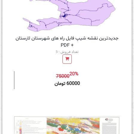
جدیدترین نقشه شیپ فایل راه های شهرستان لارستان
+ PDF
تعداد فروش : 5
20%
75000
ه سبد خرید
60000 تومان