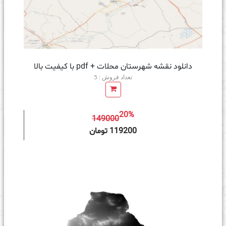
دانلود نقشه شهرستان محلات + pdf با کیفیت بالا
تعداد فروش : 5
20%
149000
ه سبد خرید
119200 تومان