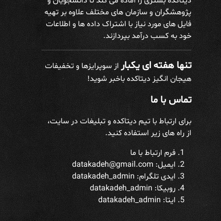
دیتاکده بستری را آماده می کند تا دانشجویان و
پژوهشگران و سازمان های مختلف علاوه بر تهیه
فایل های مورد نیاز با اشتراک داده ها و اطلاعات
خود به کسب درآمد بپردازند.
تنها هفته ای یکبار
از سوپرایزها و تخفیفات
هیجان انگیز دیتاکده باخبر شوید!
تماس با ما
برای ارتباط با تیم دیتاکده و تبلیغات در سایت،
از راه های زیر استفاده کنید.
فرم ارتباط با ما
ایمیل: datakadeh@gmail.com
ایدی تلگرام:
datakadeh_admin
روبیکا: datakadeh_admin
ایتا: datakadeh_admin