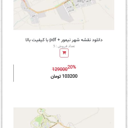
دانلود نقشه شهر نیمور + pdf با کیفیت بالا
تعداد فروش : 5
20%
129000
ه سبد خرید
103200 تومان