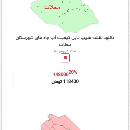
دانلود نقشه شیپ فایل کیفیت آب چاه های شهرستان
محلات
تعداد فروش : 6
20%
148000
ه سبد خرید
118400 تومان