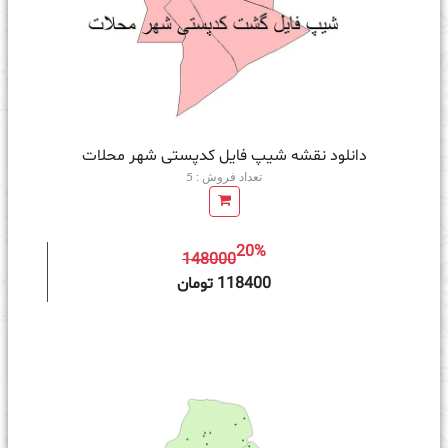
دانلود نقشه شیپ فایل کدپستی شهر محلات
تعداد فروش : 5
20%
148000
ه سبد خرید
118400 تومان