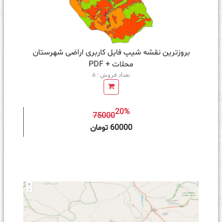
بروزترین نقشه شیپ فایل کاربری اراضی شهرستان
محلات + PDF
تعداد فروش : 6
20%
75000
ه سبد خرید
60000 تومان