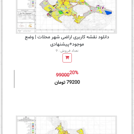
دانلود نقشه کاربری اراضی شهر محلات | وضع
موجود+پیشنهادی
تعداد فروش : 9
20%
99000
ه سبد خرید
79200 تومان