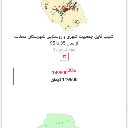
شیپ فایل جمعیت شهری و روستایی شهرستان محلات
از سال 35 تا 95
تعداد فروش : 5
20%
149500
ه سبد خرید
119600 تومان