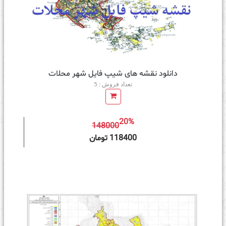
دانلود نقشه های شیپ فایل شهر محلات
تعداد فروش : 5
20%
148000
ه سبد خرید
118400 تومان