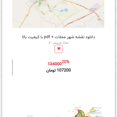
دانلود نقشه شهر محلات + pdf با کیفیت بالا
تعداد فروش : 6
20%
134000
ه سبد خرید
107200 تومان