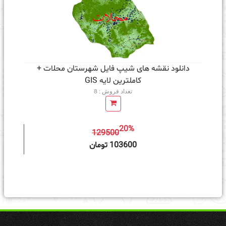
دانلود نقشه های شیپ فایل شهرستان محلات +
کاملترین لایه GIS
تعداد فروش : 8
20%
129500
ه سبد خرید
103600 تومان