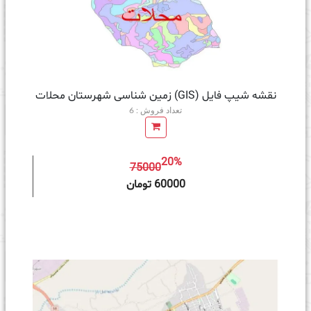
نقشه شیپ فایل (GIS) زمین‌ شناسی شهرستان محلات
تعداد فروش : 6
20%
75000
ه سبد خرید
60000 تومان