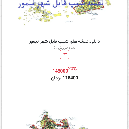
دانلود نقشه های شیپ فایل شهر نیمور
تعداد فروش : 5
20%
148000
ه سبد خرید
118400 تومان