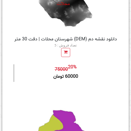
دانلود نقشه دم (DEM) شهرستان محلات | دقت 30 متر
تعداد فروش : 5
20%
75000
ه سبد خرید
60000 تومان