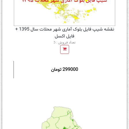
نقشه شیپ فایل بلوک آماری شهر محلات سال 1395 +
فايل اكسل
تعداد فروش : 5
299000 تومان
ه سبد خرید