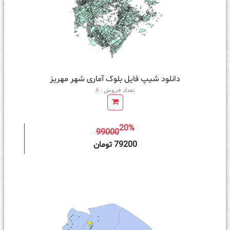
دانلود شیپ فایل بلوک آماری شهر مهریز
تعداد فروش : 6
20%
99000
ه سبد خرید
79200 تومان