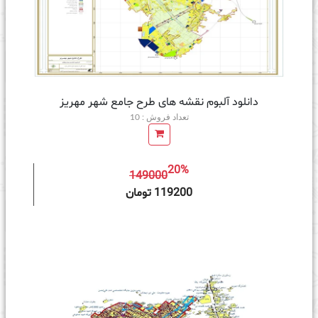
دانلود آلبوم نقشه های طرح جامع شهر مهریز
تعداد فروش : 10
20%
149000
ه سبد خرید
119200 تومان