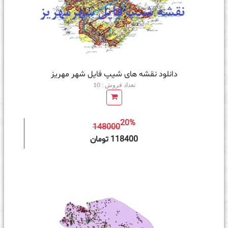
دانلود نقشه های شیپ فایل شهر مهریز
تعداد فروش : 10
20%
148000
ه سبد خرید
118400 تومان