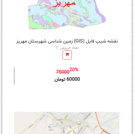
نقشه شیپ فایل (GIS) زمین‌ شناسی شهرستان مهریز
تعداد فروش : 7
20%
75000
ه سبد خرید
60000 تومان