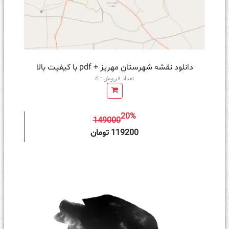
دانلود نقشه شهرستان مهریز + pdf با کیفیت بالا
تعداد فروش : 6
20%
149000
ه سبد خرید
119200 تومان