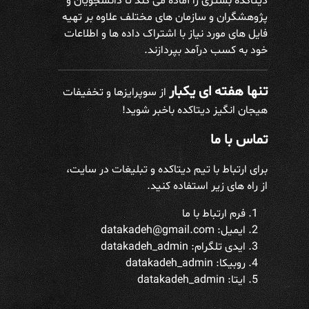
دیتاکده بستری را آماده می کند تا دانشجویان و
پژوهشگران و سازمان های مختلف علاوه بر تهیه
فایل های مورد نیاز با اشتراک داده ها و اطلاعات
خود به کسب درآمد بپردازند.
تنها هفته ای یکبار
از سوپرایزها و تخفیفات
هیجان انگیز دیتاکده باخبر شوید!
تماس با ما
برای ارتباط با تیم دیتاکده و تبلیغات در سایت،
از راه های زیر استفاده کنید.
فرم ارتباط با ما
ایمیل: datakadeh@gmail.com
ایدی تلگرام:
datakadeh_admin
روبیکا: datakadeh_admin
ایتا: datakadeh_admin