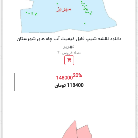
دانلود نقشه شیپ فایل کیفیت آب چاه های شهرستان
مهریز
تعداد فروش : 7
20%
148000
ه سبد خرید
118400 تومان