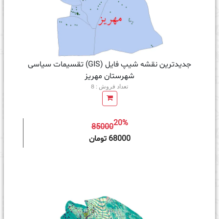
جدیدترین نقشه شیپ فایل (GIS) تقسیمات سیاسی
شهرستان مهریز
تعداد فروش : 8
20%
85000
ه سبد خرید
68000 تومان