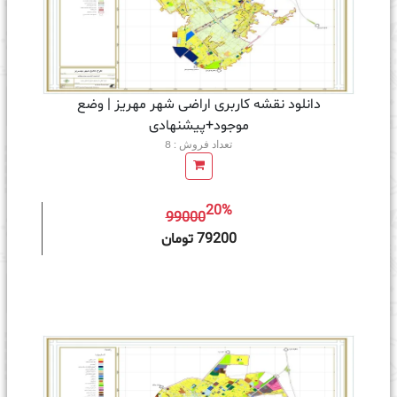
دانلود نقشه کاربری اراضی شهر مهریز | وضع
موجود+پیشنهادی
تعداد فروش : 8
20%
99000
ه سبد خرید
79200 تومان