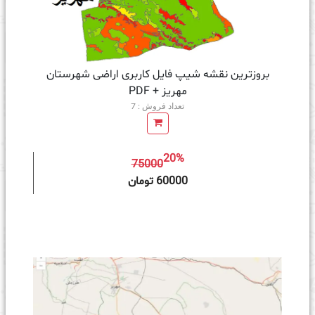
بروزترین نقشه شیپ فایل کاربری اراضی شهرستان
مهریز + PDF
تعداد فروش : 7
20%
75000
ه سبد خرید
60000 تومان