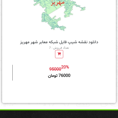
دانلود نقشه شیپ فایل شبکه معابر شهر مهریز
تعداد فروش : 7
20%
95000
ه سبد خرید
76000 تومان