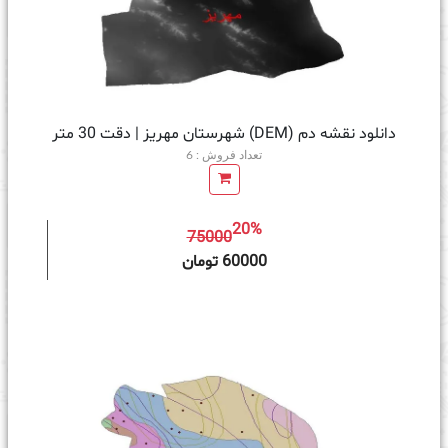
دانلود نقشه دم (DEM) شهرستان مهریز | دقت 30 متر
تعداد فروش : 6
20%
75000
ه سبد خرید
60000 تومان