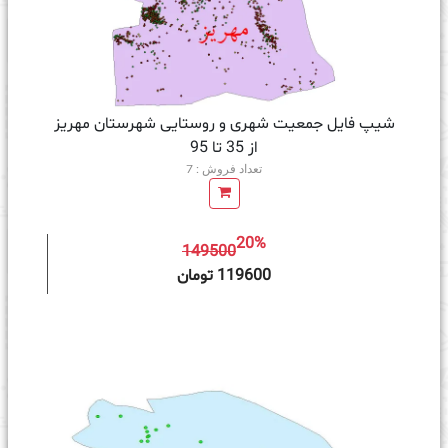
شیپ فایل جمعیت شهری و روستایی شهرستان مهریز
از 35 تا 95
تعداد فروش : 7
20%
149500
ه سبد خرید
119600 تومان