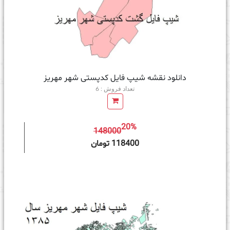
دانلود نقشه شیپ فایل کدپستی شهر مهریز
تعداد فروش : 6
20%
148000
ه سبد خرید
118400 تومان