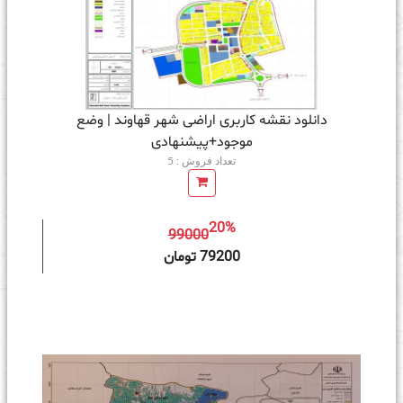
دانلود نقشه کاربری اراضی شهر قهاوند | وضع
موجود+پیشنهادی
تعداد فروش : 5
20%
99000
ه سبد خرید
79200 تومان