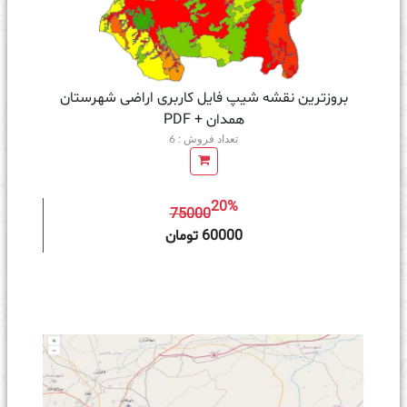
بروزترین نقشه شیپ فایل کاربری اراضی شهرستان
همدان + PDF
تعداد فروش : 6
20%
75000
ه سبد خرید
60000 تومان