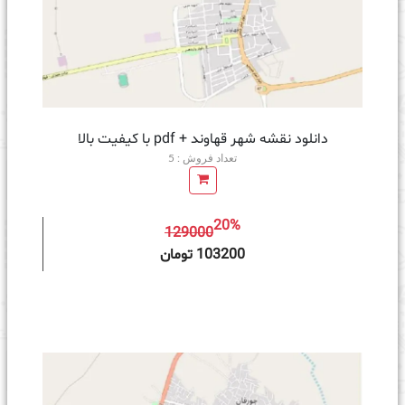
دانلود نقشه شهر قهاوند + pdf با کیفیت بالا
تعداد فروش : 5
20%
129000
ه سبد خرید
103200 تومان