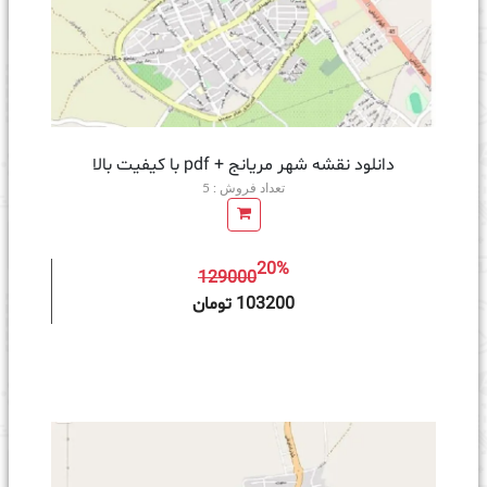
دانلود نقشه شهر مریانج + pdf با کیفیت بالا
تعداد فروش : 5
20%
129000
ه سبد خرید
103200 تومان