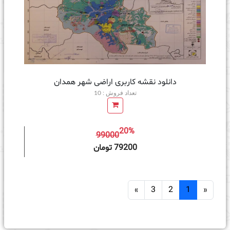
دانلود نقشه کاربری اراضی شهر همدان
تعداد فروش : 10
20%
99000
ه سبد خرید
79200 تومان
»
3
2
1
«