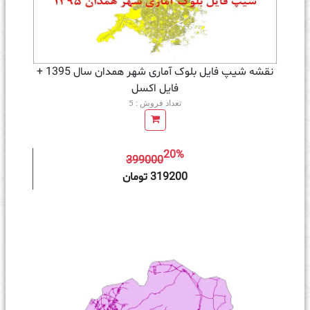
نقشه شیپ فایل بلوک آماری شهر همدان سال 1395 +
فايل اكسل
تعداد فروش : 5
20%
399000
ه سبد خرید
319200 تومان