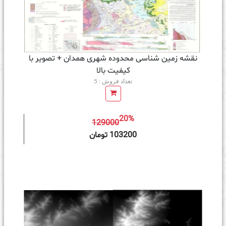
نقشه زمین‌ شناسی محدوده شهری همدان + تصویر با
کیفیت بالا
تعداد فروش : 5
20%
129000
ه سبد خرید
103200 تومان