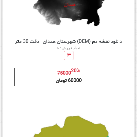
دانلود نقشه دم (DEM) شهرستان همدان | دقت 30 متر
تعداد فروش : 6
20%
75000
ه سبد خرید
60000 تومان