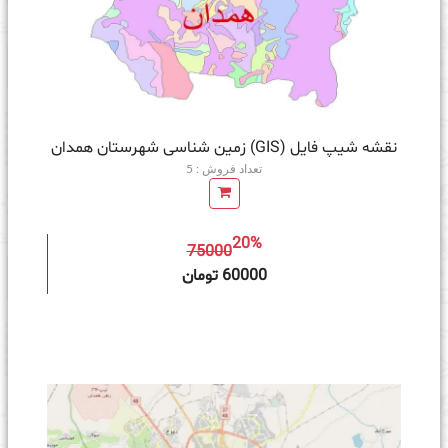
نقشه شیپ فایل (GIS) زمین‌ شناسی شهرستان همدان
تعداد فروش : 5
20%
75000
ه سبد خرید
60000 تومان