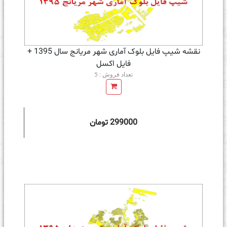
نقشه شیپ فایل بلوک آماری شهر مریانج سال 1395 +
فايل اكسل
تعداد فروش : 5
299000 تومان
ه سبد خرید