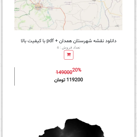
دانلود نقشه شهرستان همدان + pdf با کیفیت بالا
تعداد فروش : 6
20%
149000
ه سبد خرید
119200 تومان