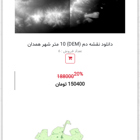
دانلود نقشه دم (DEM) 10 متر شهر همدان
تعداد فروش : 6
20%
188000
ه سبد خرید
150400 تومان