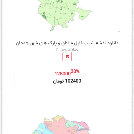
دانلود نقشه شیپ فایل مناطق و پارک های شهر همدان
تعداد فروش : 7
20%
128000
ه سبد خرید
102400 تومان