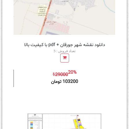
دانلود نقشه شهر جورقان + pdf با کیفیت بالا
تعداد فروش : 5
20%
129000
ه سبد خرید
103200 تومان