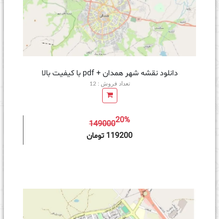
دانلود نقشه شهر همدان + pdf با کیفیت بالا
تعداد فروش : 12
20%
149000
ه سبد خرید
119200 تومان