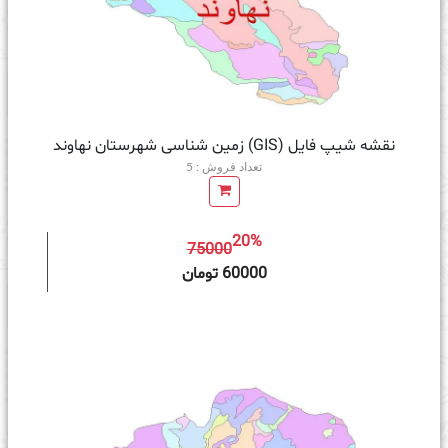
نقشه شیپ فایل (GIS) زمین‌ شناسی شهرستان نهاوند
تعداد فروش : 5
20%
75000
ه سبد خرید
60000 تومان