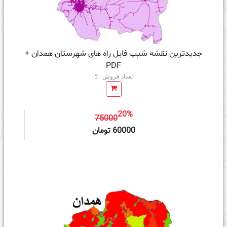
جدیدترین نقشه شیپ فایل راه های شهرستان همدان +
PDF
تعداد فروش : 5
20%
75000
ه سبد خرید
60000 تومان