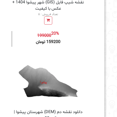
نقشه شیپ فایل (GIS) شهر پیشوا 1404 +
عکس با کیفیت
تعداد فروش : 6
20%
199000
افزودن به سبد خرید
159200 تومان
دانلود نقشه دم (DEM) شهرستان پیشوا |