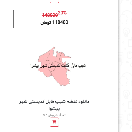
20%
148000
افزودن به سبد خرید
118400 تومان
دانلود نقشه شیپ فایل کدپستی شهر
پیشوا
تعداد فروش : 5