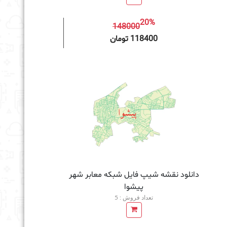
20%
148000
به سبد خرید
118400 تومان
دانلود نقشه شیپ فایل شبکه معابر شهر
پیشوا
تعداد فروش : 5