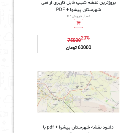
بروزترین نقشه شیپ فایل کاربری اراضی
شهرستان پیشوا + PDF
تعداد فروش : 8
20%
75000
به سبد خرید
60000 تومان
دانلود نقشه شهرستان پیشوا + pdf با