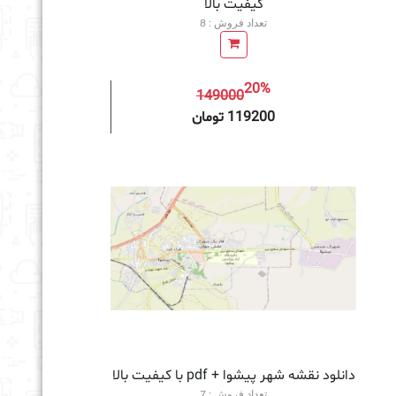
کیفیت بالا
تعداد فروش : 8
20%
149000
به سبد خرید
119200 تومان
دانلود نقشه شهر پیشوا + pdf با کیفیت بالا
تعداد فروش : 7