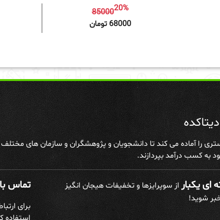
20%
85000
افزودن به سبد خرید
افزودن 
68000 تومان
یتاکده
تری را آماده می کند تا دانشجویان و پژوهشگران و سازمان های مختلف علا
د به کسب درآمد بپردازند.
 ای یکبار
تماس با 
از سوپرایزها و تخفیفات هیجان انگیز
خبر شوید!
برای ارتبا
استفاده کن