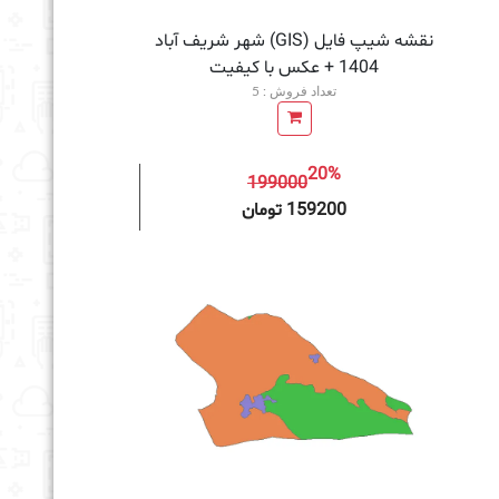
نقشه شیپ فایل (GIS) شهر شریف آباد
1404 + عکس با کیفیت
تعداد فروش : 5
20%
199000
به سبد خرید
159200 تومان