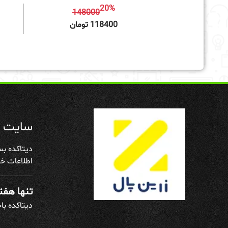
20%
148000
افزودن به سبد خرید
118400 تومان
سایت د
دیتاکده بس
اطلاعات خو
تنها هفته
دیتاکده با