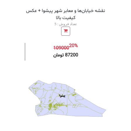
نقشه خیابان‌ها و معابر شهر پیشوا + عکس
کیفیت بالا
تعداد فروش : 5
20%
109000
افزودن به سبد خرید
افزودن 
87200 تومان