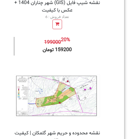
نقشه شیپ فایل (GIS) شهر چناران 1404 +
عکس با کیفیت
تعداد فروش : 6
20%
199000
افزودن به سبد خرید
159200 تومان
نقشه محدوده و حریم شهر گلمکان | کیفیت