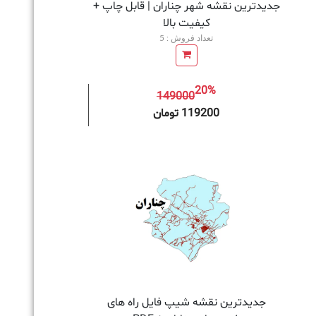
جدیدترین نقشه شهر چناران | قابل چاپ +
کیفیت بالا
تعداد فروش : 5
20%
149000
به سبد خرید
119200 تومان
جدیدترین نقشه شیپ فایل راه های