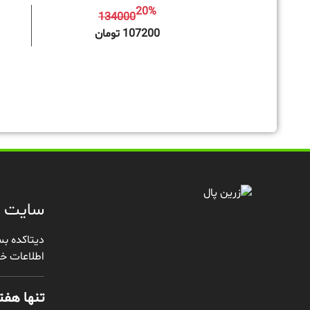
20%
134000
افزودن به سبد خرید
107200 تومان
سایت د
دیتاکده بس
اطلاعات خو
تنها هفته