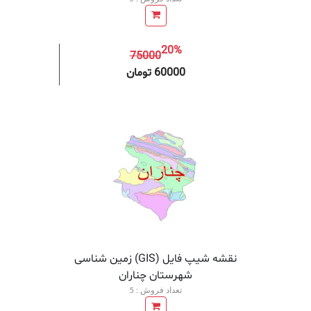
20%
75000
افزودن به سبد خرید
افزودن 
60000 تومان
نقشه شیپ فایل (GIS) زمین‌ شناسی
شهرستان چناران
تعداد فروش : 5