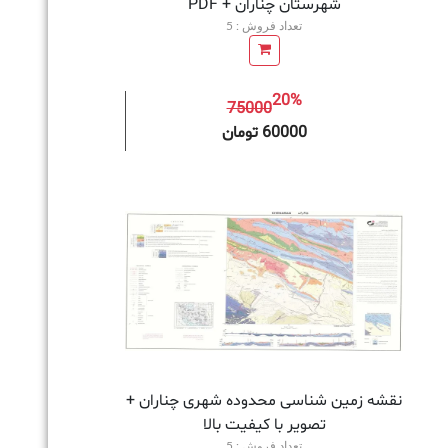
شهرستان چناران + PDF
تعداد فروش : 5
20%
75000
به سبد خرید
60000 تومان
نقشه زمین‌ شناسی محدوده شهری چناران +
تصویر با کیفیت بالا
تعداد فروش : 5