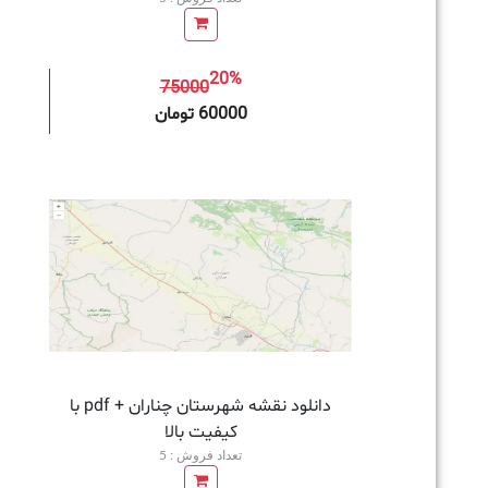
20%
75000
افزودن به سبد خرید
60000 تومان
دانلود نقشه شهرستان چناران + pdf با
کیفیت بالا
تعداد فروش : 5