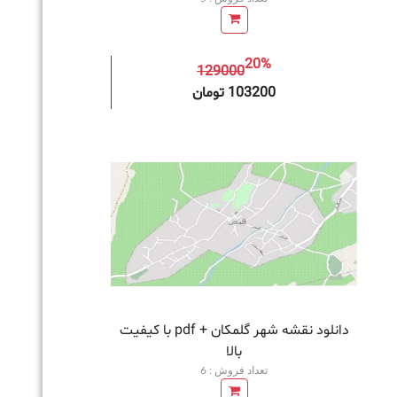
20%
129000
به سبد خرید
103200 تومان
دانلود نقشه شهر گلمکان + pdf با کیفیت
بالا
تعداد فروش : 6