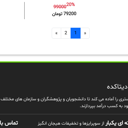
20%
99000
افزودن به سبد خرید
افزودن 
79200 تومان
»
2
1
«
یتاکده
تری را آماده می کند تا دانشجویان و پژوهشگران و سازمان های مختلف علا
د به کسب درآمد بپردازند.
 ای یکبار
تماس با 
از سوپرایزها و تخفیفات هیجان انگیز