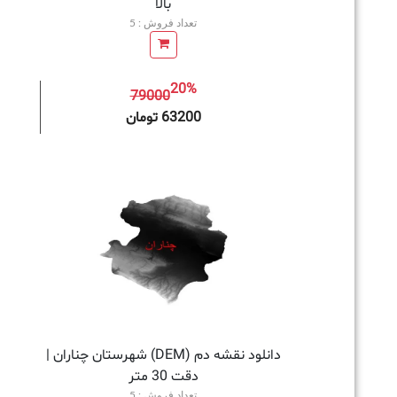
بالا
تعداد فروش : 5
20%
79000
افزودن به سبد خرید
63200 تومان
دانلود نقشه دم (DEM) شهرستان چناران |
دقت 30 متر
تعداد فروش : 5