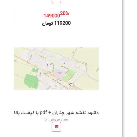
20%
149000
افزودن به سبد خرید
119200 تومان
دانلود نقشه شهر چناران + pdf با کیفیت بالا
تعداد فروش : 5