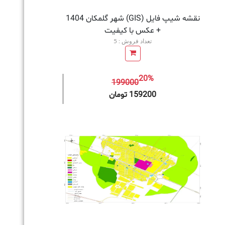
نقشه شیپ فایل (GIS) شهر گلمکان 1404
+ عکس با کیفیت
تعداد فروش : 5
20%
199000
به سبد خرید
159200 تومان