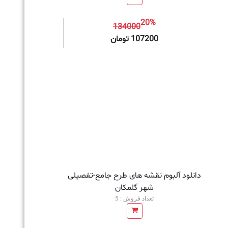
20%
134000
به سبد خرید
107200 تومان
دانلود آلبوم نقشه های طرح جامع-تفصیلی
شهر گلمکان
تعداد فروش : 5