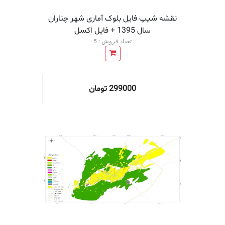
نقشه شیپ فایل بلوک آماری شهر چناران
سال 1395 + فايل اكسل
تعداد فروش : 5
299000 تومان
افزودن به سبد خرید
افزودن 