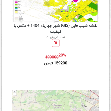
نقشه شیپ فایل (GIS) شهر چهارباغ 1404 + عکس با
کیفیت
تعداد فروش : 7
20%
199000
ه سبد خرید
159200 تومان