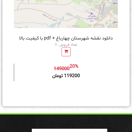
دانلود نقشه شهرستان چهارباغ + pdf با کیفیت بالا
تعداد فروش : 5
20%
149000
ه سبد خرید
119200 تومان