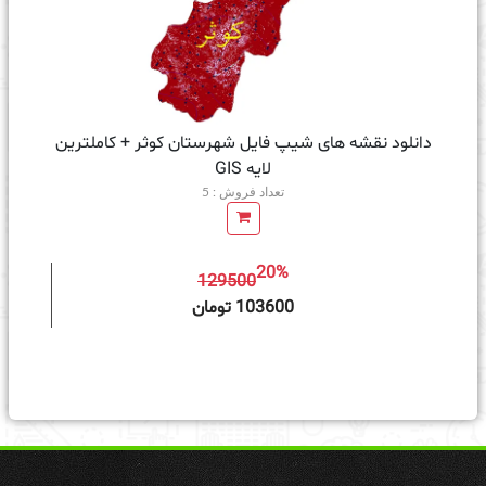
دانلود نقشه های شیپ فایل شهرستان کوثر + کاملترین
لایه GIS
تعداد فروش : 5
20%
129500
ه سبد خرید
103600 تومان