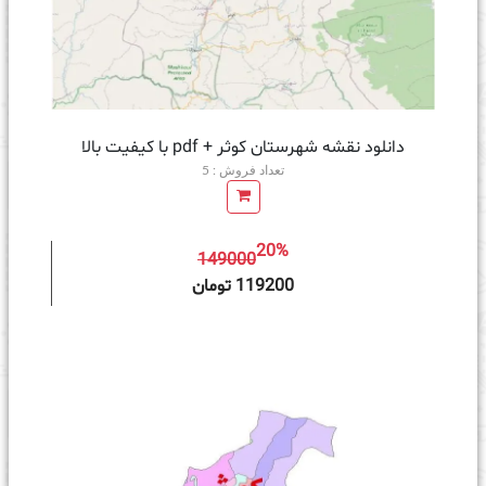
دانلود نقشه شهرستان کوثر + pdf با کیفیت بالا
تعداد فروش : 5
20%
149000
ه سبد خرید
119200 تومان