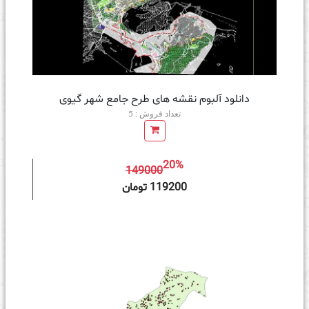
دانلود آلبوم نقشه های طرح جامع شهر گیوی
تعداد فروش : 5
20%
149000
ه سبد خرید
119200 تومان