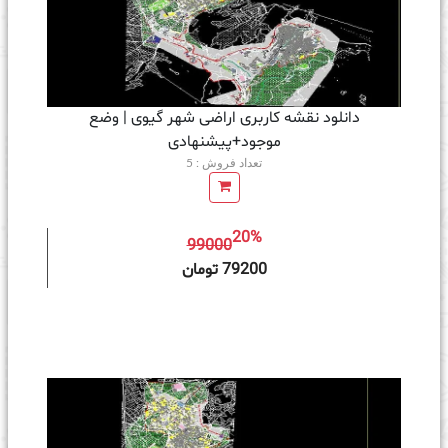
دانلود نقشه کاربری اراضی شهر گیوی | وضع
موجود+پیشنهادی
تعداد فروش : 5
20%
99000
ه سبد خرید
79200 تومان