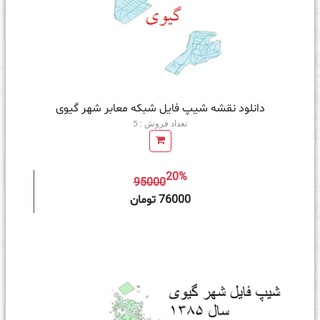
دانلود نقشه شیپ فایل شبکه معابر شهر گیوی
تعداد فروش : 5
20%
95000
ه سبد خرید
76000 تومان