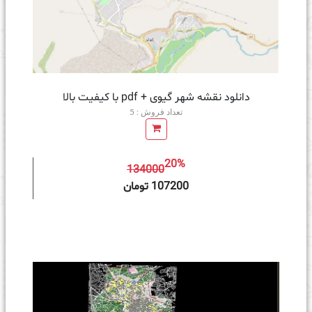
دانلود نقشه شهر گیوی + pdf با کیفیت بالا
تعداد فروش : 5
20%
134000
ه سبد خرید
107200 تومان