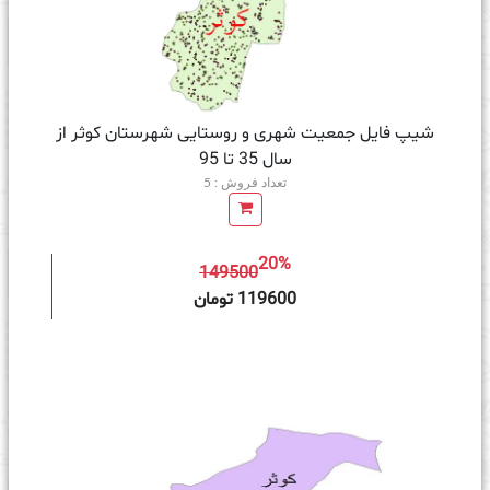
شیپ فایل جمعیت شهری و روستایی شهرستان کوثر از
سال 35 تا 95
تعداد فروش : 5
20%
149500
ه سبد خرید
119600 تومان