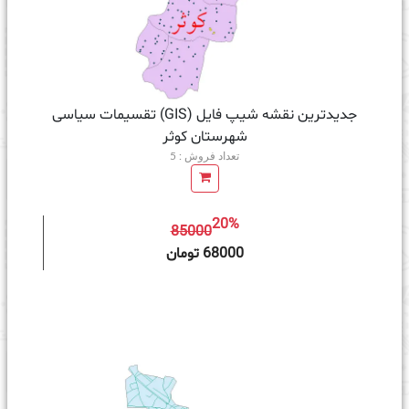
جدیدترین نقشه شیپ فایل (GIS) تقسیمات سیاسی
شهرستان کوثر
تعداد فروش : 5
20%
85000
ه سبد خرید
68000 تومان