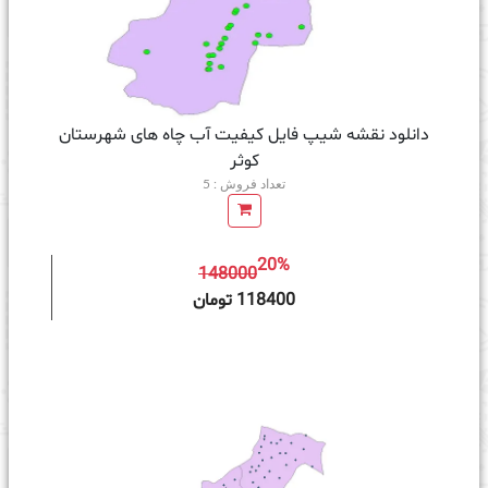
دانلود نقشه شیپ فایل کیفیت آب چاه های شهرستان
کوثر
تعداد فروش : 5
20%
148000
ه سبد خرید
118400 تومان