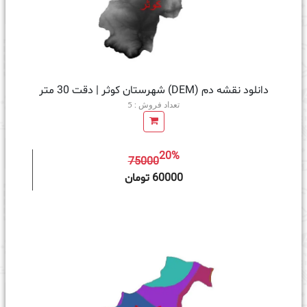
دانلود نقشه دم (DEM) شهرستان کوثر | دقت 30 متر
تعداد فروش : 5
20%
75000
ه سبد خرید
60000 تومان