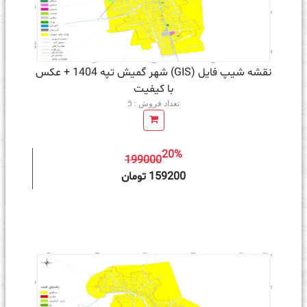
نقشه شیپ فایل (GIS) شهر گمیش تپه 1404 + عکس
با کیفیت
تعداد فروش : 5
20%
199000
ه سبد خرید
159200 تومان