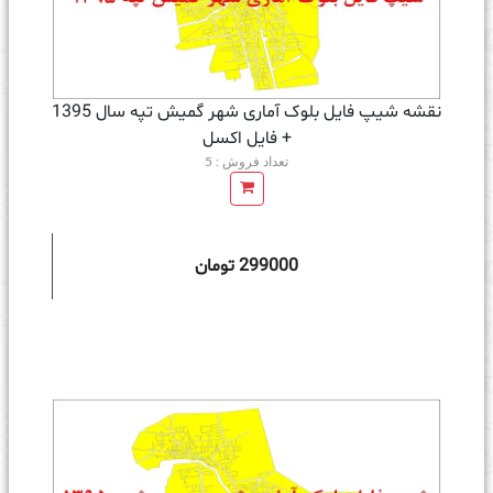
نقشه شیپ فایل بلوک آماری شهر گمیش تپه سال 1395
+ فايل اكسل
تعداد فروش : 5
299000 تومان
ه سبد خرید