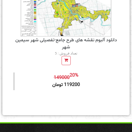
دانلود آلبوم نقشه های طرح جامع-تفصیلی شهر سیمین
شهر
تعداد فروش : 5
20%
149000
ه سبد خرید
119200 تومان