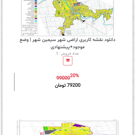
دانلود نقشه کاربری اراضی شهر سیمین شهر | وضع
موجود+پیشنهادی
تعداد فروش : 5
20%
99000
ه سبد خرید
79200 تومان