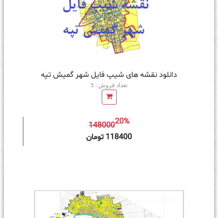
دانلود نقشه های شیپ فایل شهر گمیش تپه
تعداد فروش : 5
20%
148000
ه سبد خرید
118400 تومان