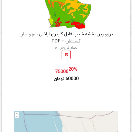
بروزترین نقشه شیپ فایل کاربری اراضی شهرستان
گمیشان + PDF
تعداد فروش : 6
20%
75000
ه سبد خرید
60000 تومان