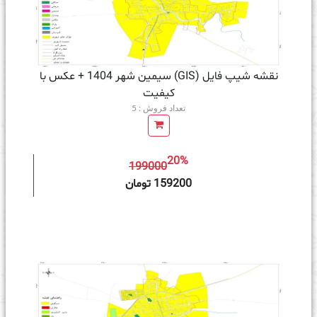
نقشه شیپ فایل (GIS) سیمین شهر 1404 + عکس با
کیفیت
تعداد فروش : 5
20%
199000
ه سبد خرید
159200 تومان