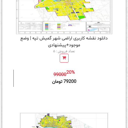
دانلود نقشه کاربری اراضی شهر گمیش تپه | وضع
موجود+پیشنهادی
تعداد فروش : 6
20%
99000
ه سبد خرید
79200 تومان