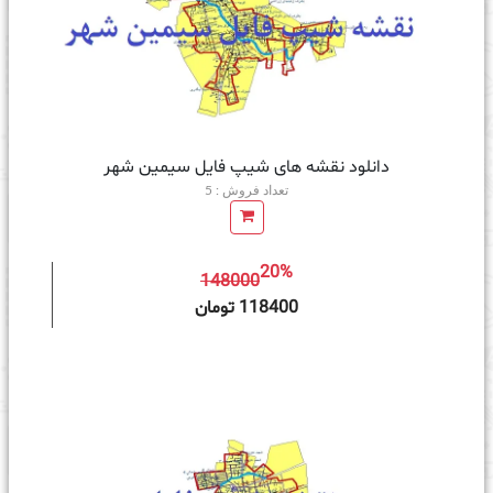
دانلود نقشه های شیپ فایل سیمین شهر
تعداد فروش : 5
20%
148000
ه سبد خرید
118400 تومان