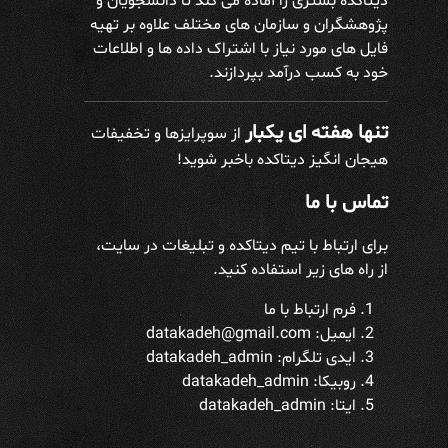
دیتاکده بستری را آماده می کند تا دانشجویان و
پژوهشگران و سازمان های مختلف علاوه بر تهیه
فایل های مورد نیاز با اشتراک داده ها و اطلاعات
خود به کسب درآمد بپردازند.
تنها هفته ای یکبار
از سوپرایزها و تخفیفات
هیجان انگیز دیتاکده باخبر شوید!
تماس با ما
برای ارتباط با تیم دیتاکده و تبلیغات در سایت،
از راه های زیر استفاده کنید.
فرم ارتباط با ما
ایمیل: datakadeh@gmail.com
ایدی تلگرام:
datakadeh_admin
روبیکا: datakadeh_admin
ایتا: datakadeh_admin