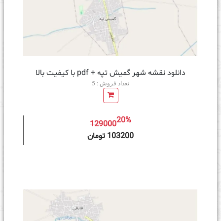
دانلود نقشه شهر گمیش تپه + pdf با کیفیت بالا
تعداد فروش : 5
20%
129000
ه سبد خرید
103200 تومان