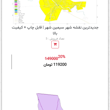
جدیدترین نقشه شهر سیمین شهر | قابل چاپ + کیفیت
بالا
تعداد فروش : 5
20%
149000
ه سبد خرید
119200 تومان