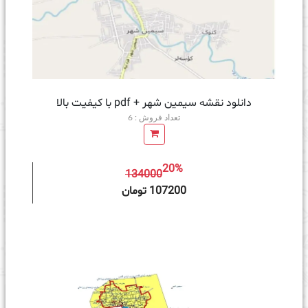
دانلود نقشه سیمین شهر + pdf با کیفیت بالا
تعداد فروش : 6
20%
134000
ه سبد خرید
107200 تومان