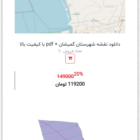
دانلود نقشه شهرستان گمیشان + pdf با کیفیت بالا
تعداد فروش : 5
20%
149000
ه سبد خرید
119200 تومان