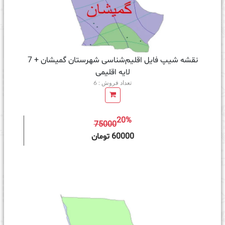
نقشه شیپ‌ فایل اقلیم‌شناسی شهرستان گمیشان + 7
لایه اقلیمی
تعداد فروش : 6
20%
75000
ه سبد خرید
60000 تومان