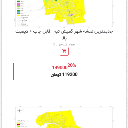
جدیدترین نقشه شهر گمیش تپه | قابل چاپ + کیفیت
بالا
تعداد فروش : 5
20%
149000
ه سبد خرید
119200 تومان