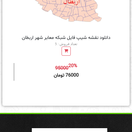
دانلود نقشه شیپ فایل شبکه معابر شهر اربطان
تعداد فروش : 5
20%
95000
ه سبد خرید
76000 تومان