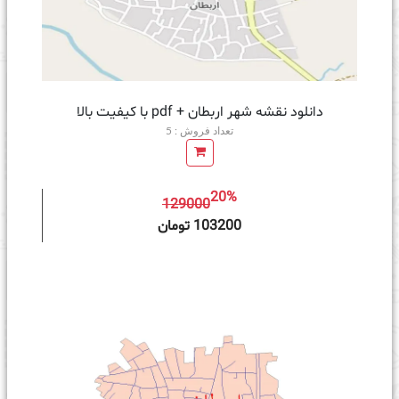
دانلود نقشه شهر اربطان + pdf با کیفیت بالا
تعداد فروش : 5
20%
129000
ه سبد خرید
103200 تومان