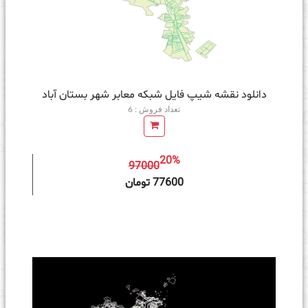
دانلود نقشه شیپ فایل شبکه معابر شهر بستان آباد
تعداد فروش : 6
20%
97000
ه سبد خرید
77600 تومان