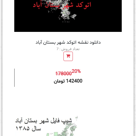
دانلود نقشه اتوکد شهر بستان آباد
تعداد فروش : 7
20%
178000
ه سبد خرید
142400 تومان