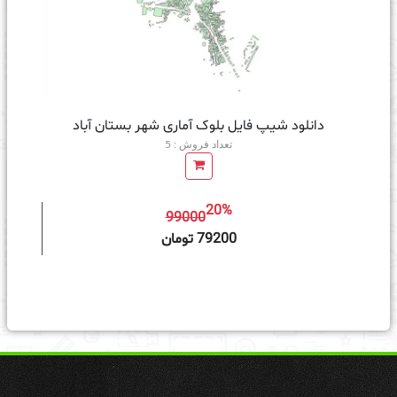
دانلود شیپ فایل بلوک آماری شهر بستان آباد
تعداد فروش : 5
20%
99000
ه سبد خرید
79200 تومان