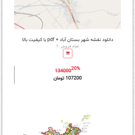
دانلود نقشه شهر بستان آباد + pdf با کیفیت بالا
تعداد فروش : 7
20%
134000
ه سبد خرید
107200 تومان