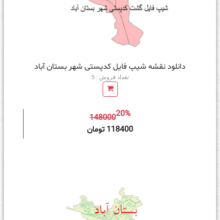
دانلود نقشه شیپ فایل کدپستی شهر بستان آباد
تعداد فروش : 5
20%
148000
ه سبد خرید
118400 تومان