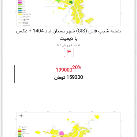
نقشه شیپ فایل (GIS) شهر بستان آباد 1404 + عکس
با کیفیت
تعداد فروش : 6
20%
199000
ه سبد خرید
159200 تومان