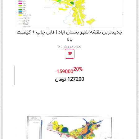
جدیدترین نقشه شهر بستان آباد | قابل چاپ + کیفیت
بالا
تعداد فروش : 6
20%
159000
ه سبد خرید
127200 تومان