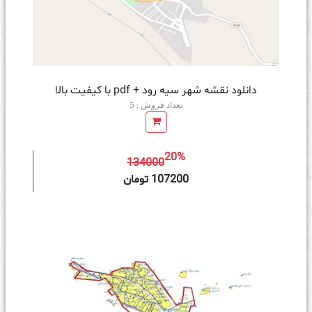
دانلود نقشه شهر سیه رود + pdf با کیفیت بالا
تعداد فروش : 5
20%
134000
ه سبد خرید
107200 تومان