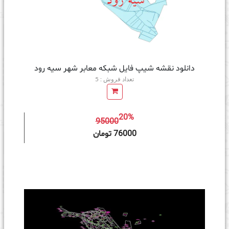
دانلود نقشه شیپ فایل شبکه معابر شهر سیه رود
تعداد فروش : 5
20%
95000
ه سبد خرید
76000 تومان