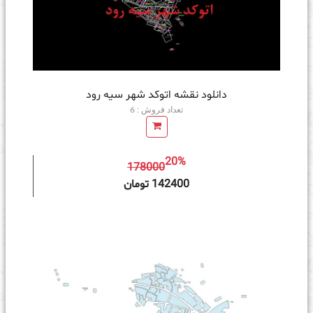
دانلود نقشه اتوکد شهر سیه رود
تعداد فروش : 6
20%
178000
ه سبد خرید
142400 تومان