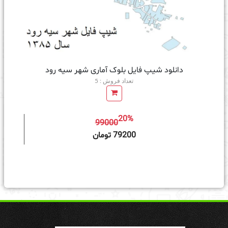
دانلود شیپ فایل بلوک آماری شهر سیه رود
تعداد فروش : 5
20%
99000
ه سبد خرید
79200 تومان