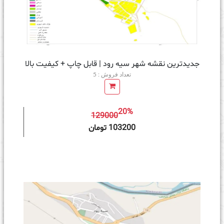
جدیدترین نقشه شهر سیه رود | قابل چاپ + کیفیت بالا
تعداد فروش : 5
20%
129000
ه سبد خرید
103200 تومان