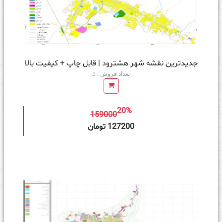
جدیدترین نقشه شهر هشترود | قابل چاپ + کیفیت بالا
تعداد فروش : 5
20%
159000
ه سبد خرید
127200 تومان