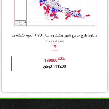
دانلود طرح جامع شهر هشترود سال 90 + آلبوم نقشه ها
تعداد فروش : 7
20%
139000
ه سبد خرید
111200 تومان