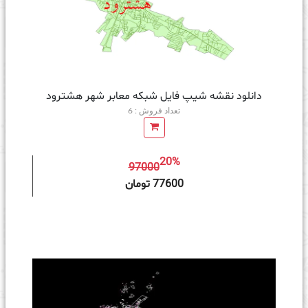
دانلود نقشه شیپ فایل شبکه معابر شهر هشترود
تعداد فروش : 6
20%
97000
ه سبد خرید
77600 تومان