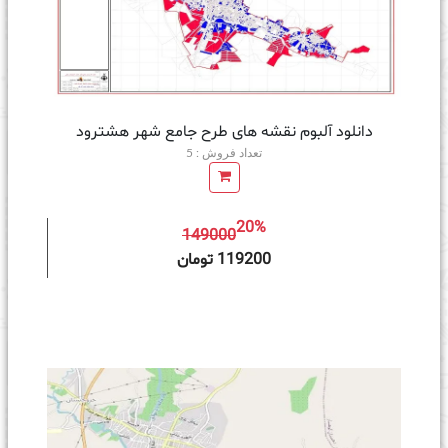
دانلود آلبوم نقشه های طرح جامع شهر هشترود
تعداد فروش : 5
20%
149000
ه سبد خرید
119200 تومان