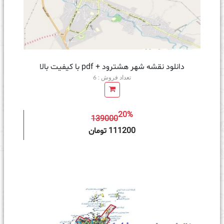
دانلود نقشه شهر هشترود + pdf با کیفیت بالا
تعداد فروش : 6
20%
139000
ه سبد خرید
111200 تومان