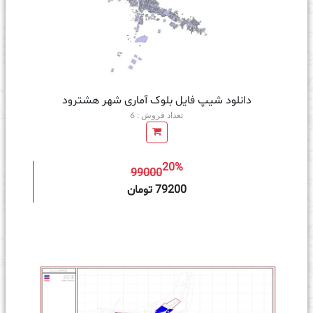
دانلود شیپ فایل بلوک آماری شهر هشترود
تعداد فروش : 6
20%
99000
ه سبد خرید
79200 تومان