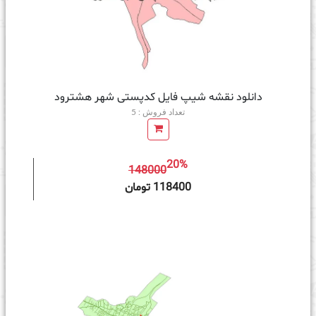
دانلود نقشه شیپ فایل کدپستی شهر هشترود
تعداد فروش : 5
20%
148000
ه سبد خرید
118400 تومان