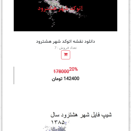
دانلود نقشه اتوکد شهر هشترود
تعداد فروش : 7
20%
178000
ه سبد خرید
142400 تومان