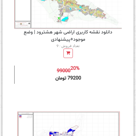
دانلود نقشه کاربری اراضی شهر هشترود | وضع
موجود+پیشنهادی
تعداد فروش : 9
20%
99000
ه سبد خرید
79200 تومان