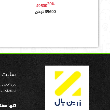
20%
49500
افزودن به سبد خرید
39600 تومان
سایت د
دیتاکده بس
اطلاعات خو
تنها هفته