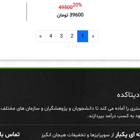
20%
49500
افزودن به سبد خرید
افزودن 
39600 تومان
»
4
3
2
1
«
یتاکده
تری را آماده می کند تا دانشجویان و پژوهشگران و سازمان های مختلف علا
د به کسب درآمد بپردازند.
 ای یکبار
تماس با 
از سوپرایزها و تخفیفات هیجان انگیز