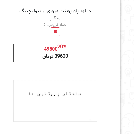
دانلود پاورپوینت مروری بر بیولیچینگ
منگنز
تعداد فروش : 5
20%
49500
افزودن به سبد خرید
39600 تومان