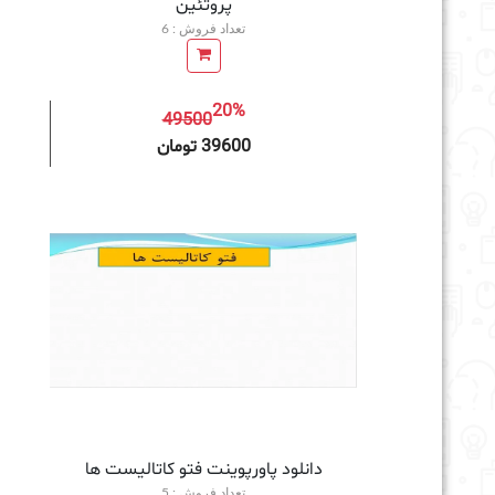
پروتئین
تعداد فروش : 6
20%
49500
افزودن به سبد خرید
39600 تومان
دانلود پاورپوینت فتو کاتالیست ها
تعداد فروش : 5