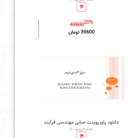
20%
49500
به سبد خرید
39600 تومان
دانلود پاورپوینت مبانی مهندسی فرآيند
تعداد فروش : 5