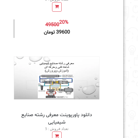
20%
49500
افزودن به سبد خرید
39600 تومان
دانلود پاورپوینت معرفی رشته صنایع
شیمیایی
تعداد فروش : 5