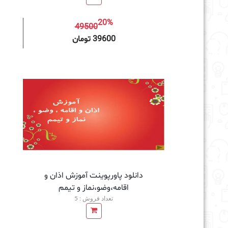
20%
49500
افزودن به سبد خرید
39600 تومان
دانلود پاورپوینت آموزش اذان و
اقامه،وضو،نماز و تیمم
تعداد فروش : 5