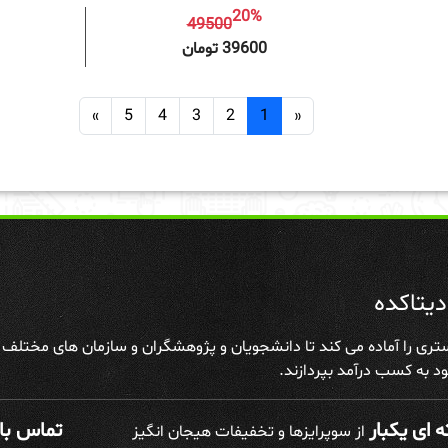
20%
49500
افزودن به سبد خرید
افزودن 
39600 تومان
»
5
4
3
2
1
«
یتاکده
تری را آماده می کند تا دانشجویان و پژوهشگران و سازمان های مختلف علا
د به کسب درآمد بپردازند.
 ای یکبار
تماس با 
از سوپرایزها و تخفیفات هیجان انگیز