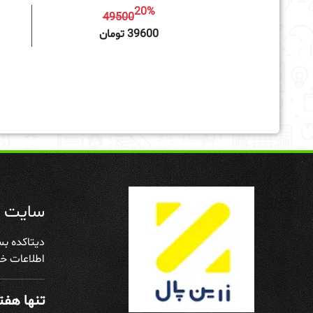
20%
49500
افزودن به سبد خرید
39600 تومان
سایت د
دیتاکده بس
اطلاعات خو
تنها هفته