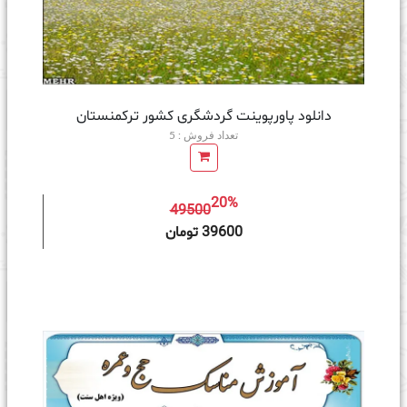
دانلود پاورپوینت گردشگری کشور ترکمنستان
تعداد فروش : 5
20%
49500
ه سبد خرید
39600 تومان