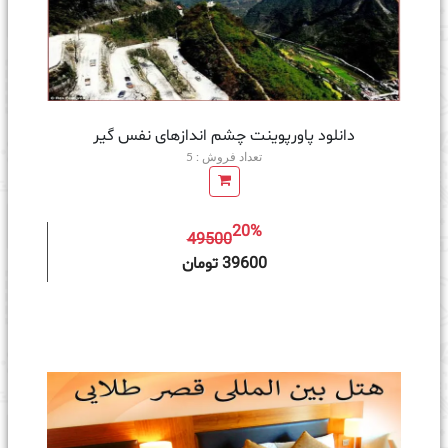
دانلود پاورپوینت چشم اندازهای نفس گیر
تعداد فروش : 5
20%
49500
ه سبد خرید
39600 تومان