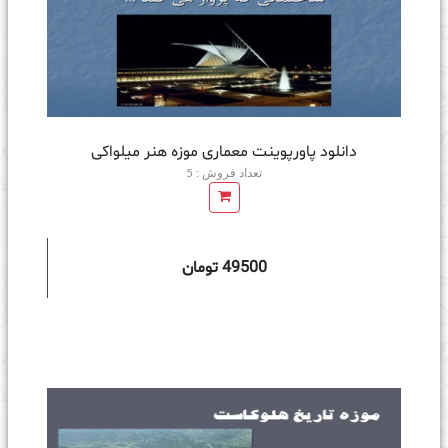
دانلود پاورپوینت معماری موزه هنر ميلواكی
تعداد فروش : 5
49500 تومان
ه سبد خرید