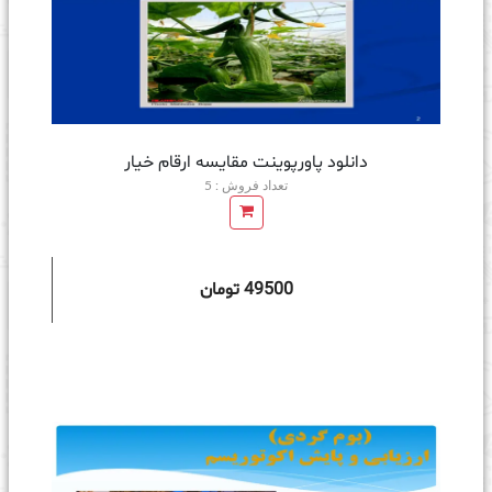
دانلود پاورپوینت مقايسه ارقام خيار
تعداد فروش : 5
49500 تومان
ه سبد خرید