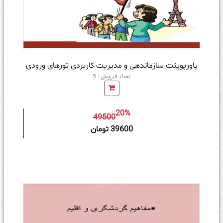
پاورپوینت سازماندهی و مديريت كاربردی تورهای ورودی
تعداد فروش : 5
20%
49500
ه سبد خرید
39600 تومان