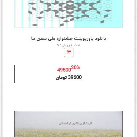
دانلود پاورپوینت جشنواره ملی سمن ها
تعداد فروش : 5
20%
49500
ه سبد خرید
39600 تومان