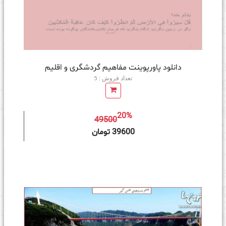
دانلود پاورپوینت مفاهیم گردشگری و اقلیم
تعداد فروش : 5
20%
49500
ه سبد خرید
39600 تومان