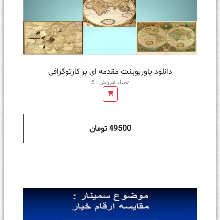
دانلود پاورپوینت مقدمه ای بر كارتوگرافی
تعداد فروش : 5
49500 تومان
ه سبد خرید