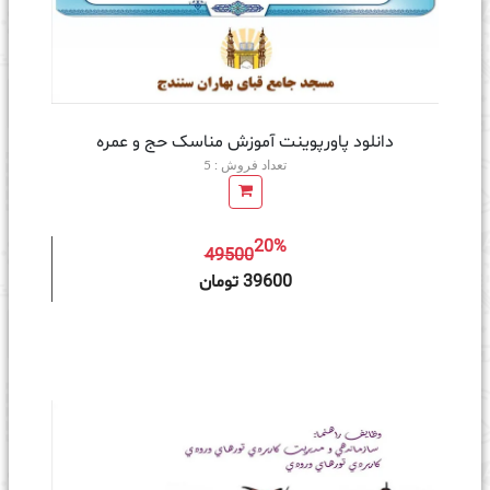
دانلود پاورپوینت آموزش مناسک حج و عمره
تعداد فروش : 5
20%
49500
ه سبد خرید
39600 تومان