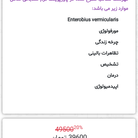
موارد زیر می‌ باشد:
Enterobius vermicularis
مورفولوژی
چرخه زندگی
تظاهرات بالینی
تشخیص
درمان
اپیدمیولوژی
20%
49500
39600 تومان